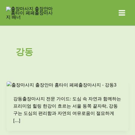
콘
Main
페페출장마사
텐
지
Menu
츠
로
건
너
뛰
강동
기
강동출장마사지 전문 가이드: 도심 속 자연과 함께하는
프리미엄 힐링 한강이 흐르는 서울 동쪽 끝자락, 강동
구는 도심의 편리함과 자연의 여유로움이 절묘하게
[…]