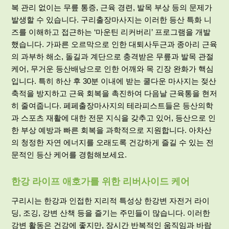
복 관리 없이는 무릎 통증, 근육 경련, 발목 부상 등의 문제가
발생할 수 있습니다. 구리출장마사지는 이러한 등산 특화 니
즈를 이해하고 접근하는 ‘마운틴 리커버리’ 프로그램을 개발
했습니다. 가파른 오르막으로 인한 대퇴사두근과 종아리 근육
의 과부하 해소, 돌길과 계단으로 충격받은 무릎과 발목 관절
케어, 무거운 등산배낭으로 인한 어깨와 목 긴장 완화가 핵심
입니다. 특히 하산 후 30분 이내에 받는 쿨다운 마사지는 젖산
축적을 방지하고 근육 회복을 촉진하여 다음날 근육통을 현저
히 줄여줍니다. 페페출장마사지의 테라피스트들은 등산의학
과 스포츠 재활에 대한 전문 지식을 갖추고 있어, 등산으로 인
한 부상 예방과 빠른 회복을 과학적으로 지원합니다. 아차산
의 청정한 자연 에너지를 오래도록 건강하게 즐길 수 있는 전
문적인 등산 케어를 경험해보세요.
한강 라이프 애호가를 위한 리버사이드 케어
구리시는 한강과 인접한 지리적 특성상 한강변 자전거 라이
딩, 조깅, 강변 산책 등을 즐기는 주민들이 많습니다. 이러한
강변 활동은 건강에 좋지만, 장시간 반복적인 움직임과 바람