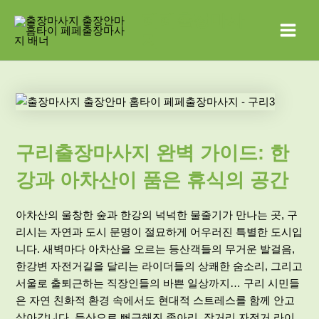
콘
Main
페페출장마사
텐
지
Menu
츠
로
건
너
뛰
기
구리출장마사지 완벽 가이드: 한
강과 아차산이 품은 휴식의 공간
아차산의 울창한 숲과 한강의 넉넉한 물줄기가 만나는 곳, 구
리시는 자연과 도시 문명이 절묘하게 어우러진 특별한 도시입
니다. 새벽마다 아차산을 오르는 등산객들의 무거운 발걸음,
한강변 자전거길을 달리는 라이더들의 상쾌한 숨소리, 그리고
서울로 출퇴근하는 직장인들의 바쁜 일상까지… 구리 시민들
은 자연 친화적 환경 속에서도 현대적 스트레스를 함께 안고
살아갑니다. 등산으로 뻐근해진 종아리, 장거리 자전거 라이